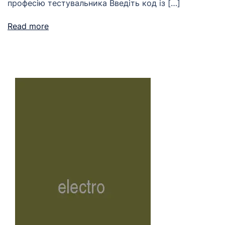
професію тестувальника Введіть код із […]
Read more