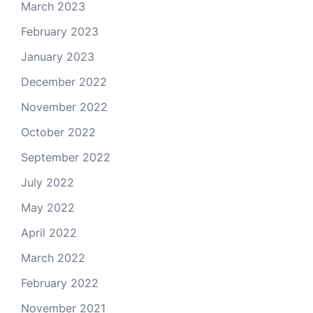
March 2023
February 2023
January 2023
December 2022
November 2022
October 2022
September 2022
July 2022
May 2022
April 2022
March 2022
February 2022
November 2021