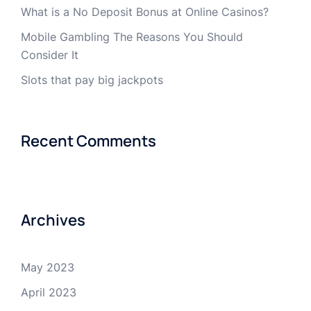
What is a No Deposit Bonus at Online Casinos?
Mobile Gambling The Reasons You Should
Consider It
Slots that pay big jackpots
Recent Comments
Archives
May 2023
April 2023