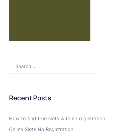
Recent Posts
How to find free slots with no registration
Online Slots No Registration